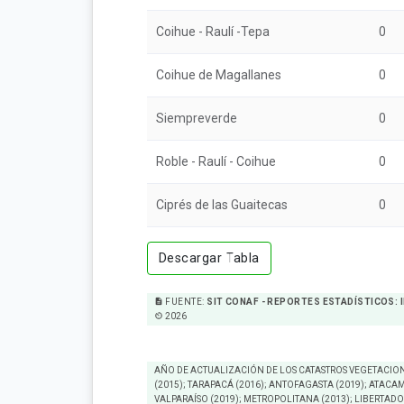
Coihue - Raulí -Tepa
0
Coihue de Magallanes
0
Siempreverde
0
Roble - Raulí - Coihue
0
Ciprés de las Guaitecas
0
Descargar Tabla
description
FUENTE:
SIT CONAF - REPORTES ESTADÍSTICOS:
av_timer
2026
AÑO DE ACTUALIZACIÓN DE LOS CATASTROS VEGETACION
(2015); TARAPACÁ (2016); ANTOFAGASTA (2019); ATACAM
VALPARAÍSO (2019); METROPOLITANA (2013); LIBERTADO