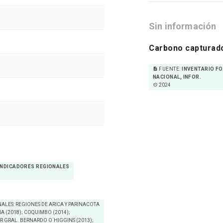
Sin información
Carbono capturad
description
FUENTE:
INVENTARIO F
NACIONAL, INFOR.
av_timer
2024
 INDICADORES REGIONALES
ALES: REGIONES DE ARICA Y PARINACOTA
A (2018); COQUIMBO (2014);
R GRAL. BERNARDO O´HIGGINS (2013);