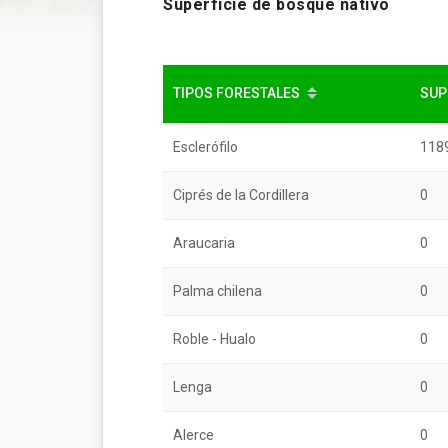
Superficie de bosque nativo
TIPOS FORESTALES
SUP
Esclerófilo
118
Ciprés de la Cordillera
0
Araucaria
0
Palma chilena
0
Roble - Hualo
0
Lenga
0
Alerce
0