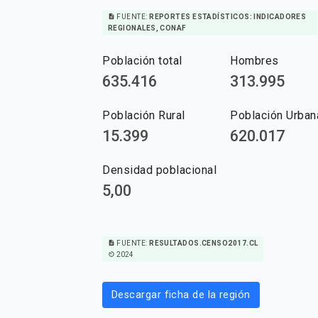
description
FUENTE:
REPORTES ESTADÍSTICOS: INDICADORES
REGIONALES, CONAF
Población total
Hombres
635.416
313.995
Población Rural
Población Urban
15.399
620.017
Densidad poblacional
5,00
description
FUENTE:
RESULTADOS.CENSO2017.CL
av_timer
2024
Descargar ficha de la región