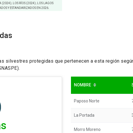
 (2024); LOS RÍOS (2024); LOS LAGOS
SADOS Y ESTANDARIZADOS EN 2026.
idas
eas silvestres protegidas que pertenecen a esta región segú
(SNASPE).
NOMBRE
Paposo Norte
La Portada
as
Morro Moreno