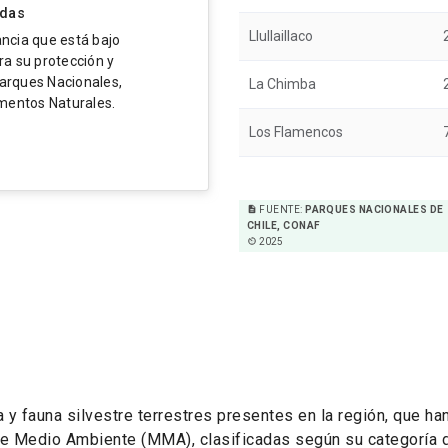
idas
Llullaillaco
ncia que está bajo
ra su protección y
Parques Nacionales,
La Chimba
mentos Naturales.
Los Flamencos
description
FUENTE:
PARQUES NACIONALES DE
CHILE, CONAF
av_timer
2025
 y fauna silvestre terrestres presentes en la región, que han
de Medio Ambiente (MMA), clasificadas según su categoría 